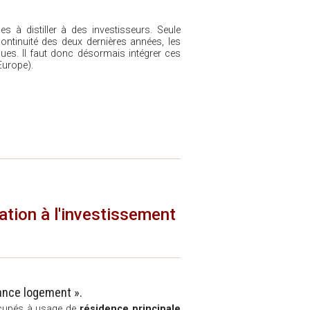
es à distiller à des investisseurs. Seule
continuité des deux dernières années, les
es. Il faut donc désormais intégrer ces
Europe).
tation à l'investissement
lance logement ».
cupés à usage de
résidence principale