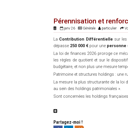
Pérennisation et renfo
janv 26
Générale
particulier
Vo
La
Contribution Différentielle
sur le
dépasse
250 000 €
pour une
personne 
La loi de finances 2026 proroge ce mécan
les règles de quotient et sur le disposit
budgétaire, et non plus une mesure tempo
Patrimoine et structures holdings : une r
La mesure la plus structurante de la loi 
au sein des holdings patrimoniales ».
Sont concernées les holdings françaises
Partagez-moi !