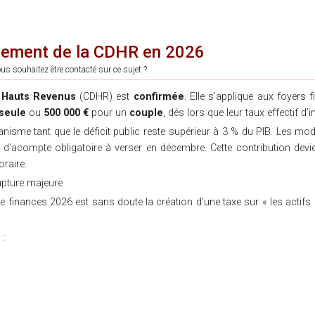
rcement de la CDHR en 2026
us souhaitez être contacté sur ce sujet ?
s
Hauts Revenus
(CDHR) est
confirmée
. Elle s’applique aux foyers 
seule
ou
500 000 €
pour un
couple
, dès lors que leur taux effectif d’
isme tant que le déficit public reste supérieur à 3 % du PIB. Les mo
if d’acompte obligatoire à verser en décembre. Cette contribution devi
raire.
upture majeure
de finances 2026 est sans doute la création d’une taxe sur « les actifs 
 :