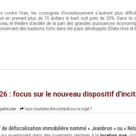
contre l’iran, les consignes d’investissement s’avèrent plus difficil
ssé en prenant plus de 15 dollars le baril soit près de 20%. Dans la 
au le théâtre d’avidité de la part des grandes puissances économiqu
onservant des bastions forts dans les pays développés (Etats-Unis et 
6 : focus sur le nouveau dispositif d'inci
particulier
Vous souhaitez être contacté sur ce sujet ?
if de défiscalisation immobilière nommé « Jeanbrun » ou « Re
s
qui investissent dans des logements destinés à la
location nue
, oc